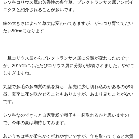
シソ科コリウス属の芳香性の多年草。プレクトランサス属アンボイ
ニクスと紹介されることが多いです。
鉢の大きさによって草丈は変わってきますが、がっつり育ててだい
たい50cmになります
一旦コリウス属からプレクトランサス属に分類が変わったのです
が、2019年にふたたびコリウス属に分類が移管されました。ややこ
しすぎますね。
丸型で多毛の多肉質の葉を持ち、葉先に少し切れ込みがあるのが特
徴。夏季に花を咲かせることもありますが、あまり見たことがない
です。
シソ科なのできっと自家受粉で種子も一杯取れるかと思いますの
で、今年の夏は期待してみます。
若いうちは茎が柔らかく折れやすいですが、年を取ってくると木質