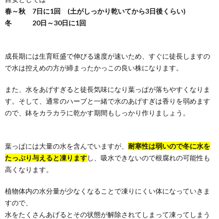
春～秋 7日に1回 (土がしっかり乾いてから3日後くらい)
冬 20日～30日に1回
成長期には生育旺盛で伸びる速度が速いため、すぐに徒長しますの
で水は控えめの方が締まったかっこの良い株になります。
また、水をあげすぎると徒長気味になり葉っぱが落ちやすくなりま
す。そして、通常のハーブと一緒で水のあげすぎは香りを弱めます
ので、鉢をカラカラに乾かす期間もしっかり作りましょう。
葉っぱには大量の水を含んでいますが、
耐寒性は弱いので冬に水を
たっぷり与えると凍ります
し、吸水できないので根腐れの可能性も
高くなります。
植物体内の水分量が少なくなることで凍りにくい体になっていきま
すので、
水をたくさんあげるとその状態が解除されてしまって凍ってしまう