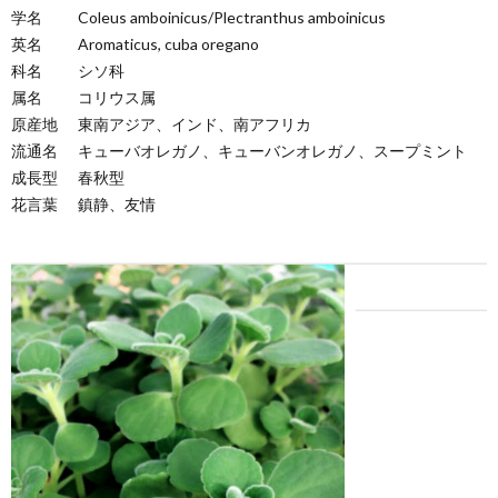
学名
Coleus amboinicus/Plectranthus amboinicus
英名
Aromaticus, cuba oregano
科名
シソ科
属名
コリウス属
原産地
東南アジア、インド、南アフリカ
流通名
キューバオレガノ、キューバンオレガノ、スープミント
成長型
春秋型
花言葉
鎮静、友情