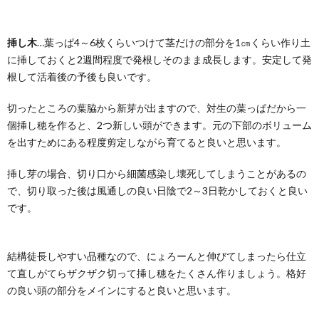
挿し木
…葉っぱ4～6枚くらいつけて茎だけの部分を1㎝くらい作り土
に挿しておくと2週間程度で発根しそのまま成長します。安定して発
根して活着後の予後も良いです。
切ったところの葉脇から新芽が出ますので、対生の葉っぱだから一
個挿し穂を作ると、2つ新しい頭ができます。元の下部のボリューム
を出すためにある程度剪定しながら育てると良いと思います。
挿し芽の場合、切り口から細菌感染し壊死してしまうことがあるの
で、切り取った後は風通しの良い日陰で2～3日乾かしておくと良い
です。
結構徒長しやすい品種なので、にょろーんと伸びてしまったら仕立
て直しがてらザクザク切って挿し穂をたくさん作りましょう。格好
の良い頭の部分をメインにすると良いと思います。