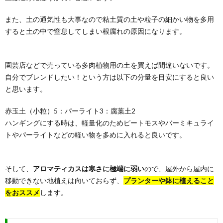
また、土の通気性も大事なので粘土質の土や粒子の細かい物を多用
すると土の中で窒息してしまい根腐れの原因になります。
園芸店などで売っている多肉植物用の土を買えば間違いないです。
自分でブレンドしたい！という方は以下の分量を目安にすると良い
と思います。
赤玉土（小粒）5：パーライト3：腐葉土2
ハンギングにする時は、軽量化のためピートモスやバーミキュライ
トやパーライトなどの軽い物を多めに入れると良いです。
そして、
アロマティカスは寒さに極端に弱い
ので、屋外から屋内に
移動できない地植えは向いておらず、
プランターや鉢に植えること
をおススメ
します。