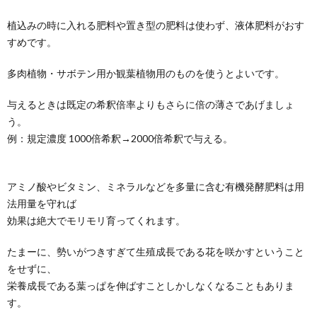
植込みの時に入れる肥料や置き型の肥料は使わず、液体肥料がおす
すめです。
多肉植物・サボテン用か観葉植物用のものを使うとよいです。
与えるときは既定の希釈倍率よりもさらに倍の薄さであげましょ
う。
例：規定濃度 1000倍希釈→2000倍希釈で与える。
アミノ酸やビタミン、ミネラルなどを多量に含む有機発酵肥料は用
法用量を守れば
効果は絶大でモリモリ育ってくれます。
たまーに、勢いがつきすぎて生殖成長である花を咲かすということ
をせずに、
栄養成長である葉っぱを伸ばすことしかしなくなることもありま
す。