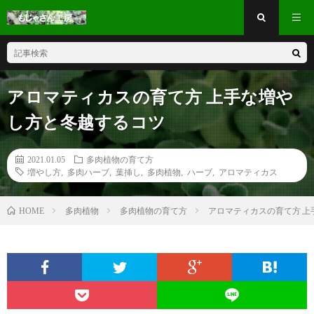
アロマティカスの育て方 上手な増や
し方と冬越するコツ
2021.01.05
多肉植物の育て方
増やし方
,
多肉ハーブ
,
葉挿し
,
多肉植物
,
ハーブ
,
アロマティカス
多肉植物
多肉植物の育て方
アロマティカスの育て方 上
HOME