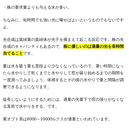
・株の要求量よりも与える水が多い。
ちなみに、短時間でも強い光に曝せばよいというものでもないです
よ。
光合成は葉緑素の葉緑体が光子を捕まえて起こる反応です。株の光
合成のキャパシティもあるので、
株に優しいのは適量の光を長時間
当てること
です。
夏は水を吸う量も普段より少なくなっているので、暑い時期になっ
たら水やりして乾くまでと水やりして窓が曇り始めるまでの期間を
一度測ってみましょう。体感するとその後の水やりで量と間隔が調
整できるようになります。
徒長しないようにするためには、適量の光量下で窓の張りがなくな
る直前で水やりをする、です。
紫オブト系は8000～10000ルクスが適量といわれています。