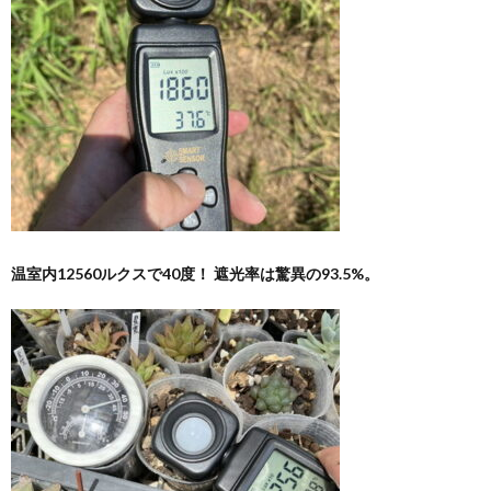
温室内12560ルクスで40度！ 遮光率は驚異の93.5%。