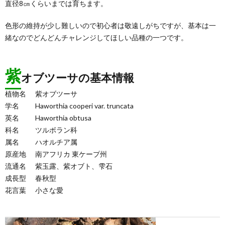
直径8㎝くらいまでは育ちます。
色形の維持が少し難しいので初心者は敬遠しがちですが、基本は一
緒なのでどんどんチャレンジしてほしい品種の一つです。
紫
オブツーサの基本情報
植物名
紫オブツーサ
学名
Haworthia cooperi var. truncata
英名
Haworthia obtusa
科名
ツルボラン科
属名
ハオルチア属
原産地
南アフリカ 東ケープ州
流通名
紫玉露、紫オブト、雫石
成長型
春秋型
花言葉
小さな愛