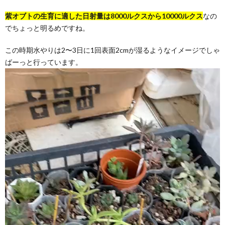
紫オブトの生育に適した日射量は8000ルクスから10000ルクス
なの
でちょっと明るめですね。
この時期水やりは2〜3日に1回表面2cmが湿るようなイメージでしゃ
ばーっと行っています。
動
画
プ
レ
ー
ヤ
ー