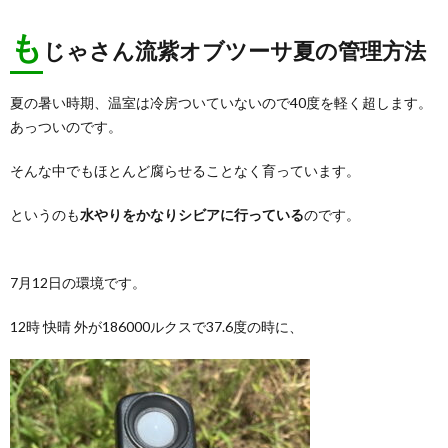
も
じゃさん流紫オブツーサ夏の管理方法
夏の暑い時期、温室は冷房ついていないので40度を軽く超します。
あっついのです。
そんな中でもほとんど腐らせることなく育っています。
というのも
水やりをかなりシビアに行っている
のです。
7月12日の環境です。
12時 快晴 外が186000ルクスで37.6度の時に、