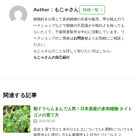
Author：もじゃさん
投稿一覧
植物好きが高じて多肉植物の生産や販売、寄せ植えのワ
ークショップなどで植物の不思議さや面白さを知っても
らいたくて、千葉県香取市を中心に活動しています。ワ
ークショップのご用命は
お問合せ
よりお気軽にご相談く
ださい。
もじゃさんのことを詳しく知りたい方はこちら↓
もじゃさんの自己紹介
関連する記事
朝ドラらんまんで人気！日本原産の多肉植物 タイト
ゴメの育て方
2019.09.09
目次 1. 育て方1.1. 水やり1.2. 土について1.3. 肥料について1.4.
病害虫1.5. 増やし方1.6. 耐寒性1.7. 日当たりについ[…]