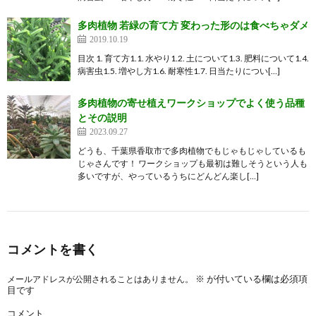
多肉植物 若緑の育て方 変わった形のは食べちゃダメ
2019.10.19
目次 1. 育て方1.1. 水やり1.2. 土について1.3. 肥料について1.4.
病害虫1.5. 増やし方1.6. 耐寒性1.7. 日当たりについ[…]
多肉植物の寄せ植えワークショップでよく使う品種
とその説明
2023.09.27
どうも、千葉県香取市で多肉植物でもじゃもじゃしているも
じゃさんです！ ワークショップも最初は難しそうという人も
多いですが、やっているうちにどんどん楽し[…]
コメントを書く
※
が付いている欄は必須項
メールアドレスが公開されることはありません。
目です
コメント