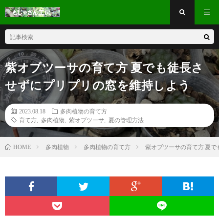
紫オブツーサの育て方 夏でも徒長さ
せずにプリプリの窓を維持しよう
2023.08.18
多肉植物の育て方
育て方
,
多肉植物
,
紫オブツーサ
,
夏の管理方法
多肉植物
多肉植物の育て方
紫オブツーサの育て方 夏
HOME