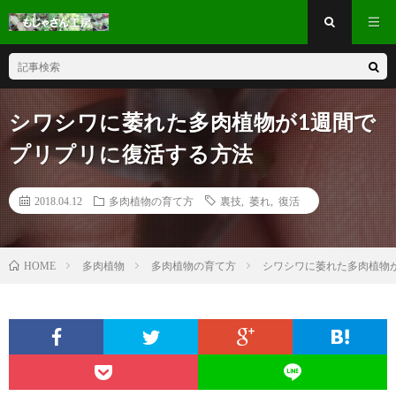
シワシワに萎れた多肉植物が1週間で
プリプリに復活する方法
2018.04.12
多肉植物の育て方
裏技
,
萎れ
,
復活
多肉植物
多肉植物の育て方
シワシワに萎れた多肉植物
HOME