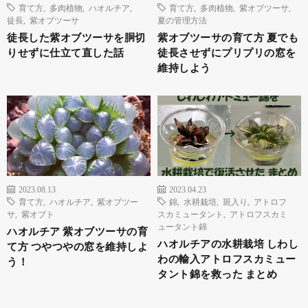
育て方
,
多肉植物
,
ハオルチア
,
育て方
,
多肉植物
,
紫オブツーサ
,
徒長
,
紫オブツーサ
夏の管理方法
徒長した紫オブツーサを胴切
紫オブツーサの育て方 夏でも
りせずに仕立て直した話
徒長させずにプリプリの窓を
維持しよう
2023.08.13
2023.04.23
育て方
,
ハオルチア
,
紫オブツー
錦
,
水耕栽培
,
斑入り
,
アトロフ
サ
,
紫オブト
スカミュータント
,
アトロフスカミ
ュータント錦
ハオルチア 紫オブツーサの育
ハオルチアの水耕栽培 しわし
て方 つやつやの窓を維持しよ
わの輸入アトロフスカミュー
う！
タント錦を救った まとめ