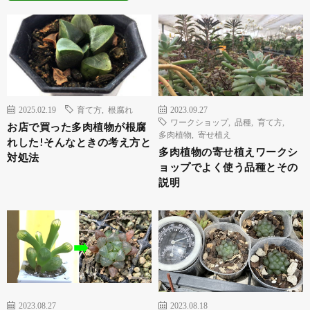
2025.02.19
育て方
,
根腐れ
2023.09.27
ワークショップ
,
品種
,
育て方
,
お店で買った多肉植物が根腐
多肉植物
,
寄せ植え
れした!そんなときの考え方と
多肉植物の寄せ植えワークシ
対処法
ョップでよく使う品種とその
説明
2023.08.27
2023.08.18