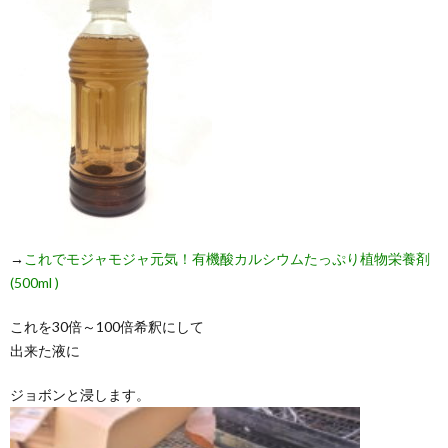
→
これでモジャモジャ元気！有機酸カルシウムたっぷり植物栄養剤
(500ml )
これを30倍～100倍希釈にして
出来た液に
ジョボンと浸します。