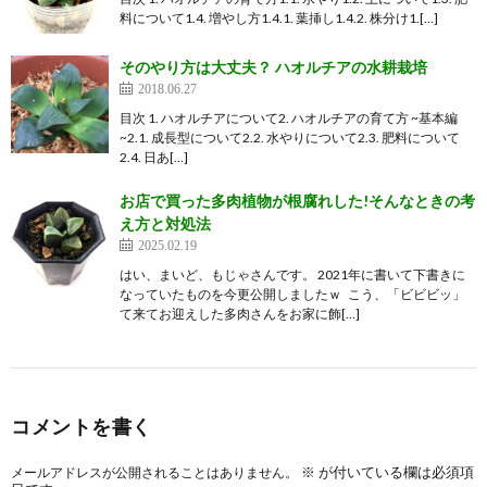
料について1.4. 増やし方1.4.1. 葉挿し1.4.2. 株分け1.[…]
そのやり方は大丈夫？ ハオルチアの水耕栽培
2018.06.27
目次 1. ハオルチアについて2. ハオルチアの育て方 ~基本編
~2.1. 成長型について2.2. 水やりについて2.3. 肥料について
2.4. 日あ[…]
お店で買った多肉植物が根腐れした!そんなときの考
え方と対処法
2025.02.19
はい、まいど、もじゃさんです。 2021年に書いて下書きに
なっていたものを今更公開しましたｗ こう、「ビビビッ」
て来てお迎えした多肉さんをお家に飾[…]
コメントを書く
※
が付いている欄は必須項
メールアドレスが公開されることはありません。