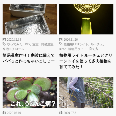
2020.12.14
2020.11.26
やってみた
,
DIY
,
温室
,
簡易温室
,
植物用LEDライト
,
ルーチェ
,
発泡スチロール
luche
,
植物用ライト
,
育て方
簡易温室作り！寒波に備えて
植物用ライト ルーチェとグリ
パパっと作っちゃいましょー
ーントイを使って多肉植物を
育ててみた！
2020.08.19
2020.07.31