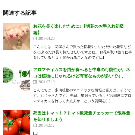
関連する記事
お花を長く楽しむために♪【切花のお手入れ初級
編】
2019.04.26
こんにちは、花屋さんで買った切花や、いただいた花束など
を 出来るだけ長く持たせたいですよね。 お花を取り扱う仕事
をしていると よく聞かれることなのです[…]
アロマティカスを猫が食べると中毒の可能性が。ネ
コは植物にじゃれるけど有害なものが多いです。
2021.07.19
こんにちは、多肉植物のマニアックな情報と言えば、そうで
す、もじゃさんです。 先日、猫飼っているけどお部屋にアロ
マティカスを飾って大丈夫か、という質問を[…]
死因はトマト！？トマト致死量チェッカーで限界量
を知りましょう
2018.02.12
[…]