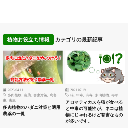
植物お役立ち情報
カテゴリの最新記事
2023.04.11
2021.07.19
多肉植物
,
農薬
,
害虫対策
,
病害
猫
,
中毒
,
有毒
,
多肉植物
,
毒草
虫
,
害虫
アロマティカスを猫が食べる
多肉植物のハダニ対策と適用
と中毒の可能性が。ネコは植
農薬の一覧
物にじゃれるけど有害なもの
が多いです。