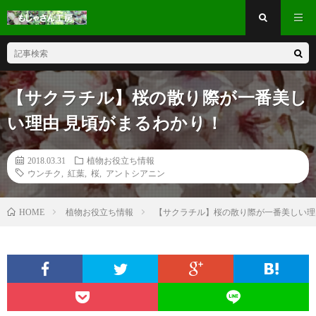
【サクラチル】桜の散り際が一番美し
い理由 見頃がまるわかり！
2018.03.31
植物お役立ち情報
ウンチク
,
紅葉
,
桜
,
アントシアニン
植物お役立ち情報
【サクラチル】桜の散り際が一番美しい理
HOME