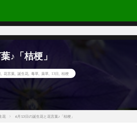
言葉♪「桔梗」
日
,
花言葉
,
誕生花
,
毒草
,
薬草
,
13日
,
桔梗
生花
6月13日の誕生花と花言葉♪「桔梗」