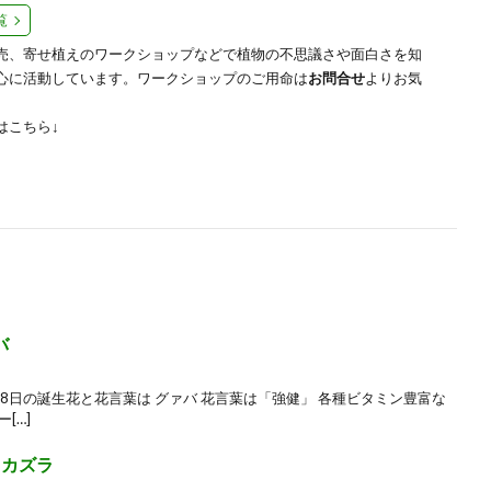
覧
売、寄せ植えのワークショップなどで植物の不思議さや面白さを知
心に活動しています。ワークショップのご用命は
お問合せ
よりお気
はこちら↓
バ
 7月8日の誕生花と花言葉は グァバ 花言葉は「強健」 各種ビタミン豊富な
[…]
イカズラ