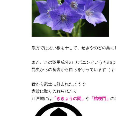
漢方では太い根を干して、せきやのどの薬に
また、この薬用成分の サポニンというものは
昆虫からの食害から自らを守っています
（キ
昔から武士に好まれたようで
家紋に取り入れられたり
江戸城には
「ききょうの間」
や
「桔梗門」
の