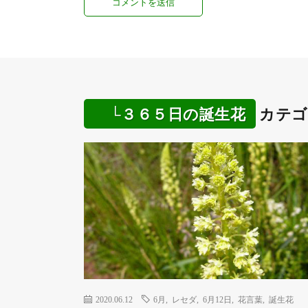
└３６５日の誕生花
カテゴ
2020.06.12
6月
,
レセダ
,
6月12日
,
花言葉
,
誕生花