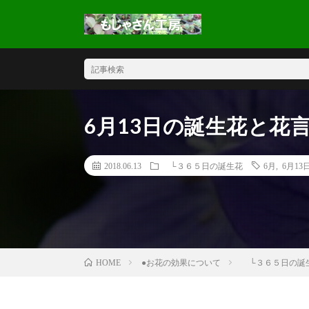
6月13日の誕生花と花
2018.06.13
└３６５日の誕生花
6月
,
6月13
●お花の効果について
└３６５日の誕
HOME