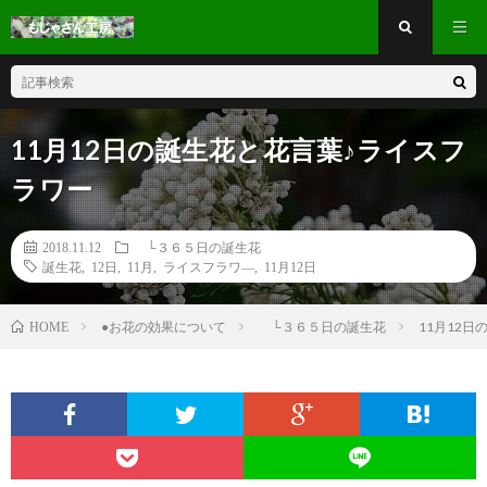
11月12日の誕生花と花言葉♪ライスフ
ラワー
2018.11.12
└３６５日の誕生花
誕生花
,
12日
,
11月
,
ライスフラワ―
,
11月12日
●お花の効果について
└３６５日の誕生花
11月12
HOME