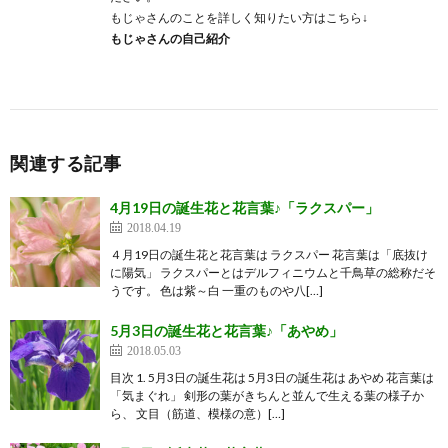
もじゃさんのことを詳しく知りたい方はこちら↓
もじゃさんの自己紹介
関連する記事
4月19日の誕生花と花言葉♪「ラクスパー」
2018.04.19
４月19日の誕生花と花言葉は ラクスパー 花言葉は「底抜け
に陽気」 ラクスパーとはデルフィニウムと千鳥草の総称だそ
うです。 色は紫～白 一重のものや八[…]
5月3日の誕生花と花言葉♪「あやめ」
2018.05.03
目次 1. 5月3日の誕生花は 5月3日の誕生花は あやめ 花言葉は
「気まぐれ」 剣形の葉がきちんと並んで生える葉の様子か
ら、 文目（筋道、模様の意）[…]