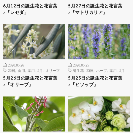
6月12日の誕生花と花言葉
5月27日の誕生花と花言葉
♪「レセダ」
♪「マトリカリア」
2020.05.26
2020.05.25
26日
,
食用
,
薬用
,
5月
,
オリーブ
誕生花
,
25日
,
ハーブ
,
薬用
,
5月
5月26日の誕生花と花言葉
5月25日の誕生花と花言葉
♪「オリーブ」
♪「ヒソップ」