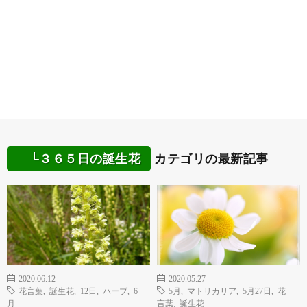
└３６５日の誕生花
カテゴリの最新記事
2020.06.12
2020.05.27
花言葉
,
誕生花
,
12日
,
ハーブ
,
6
5月
,
マトリカリア
,
5月27日
,
花
月
言葉
,
誕生花