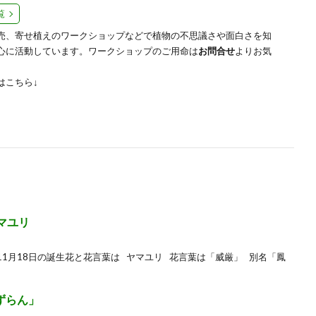
覧
売、寄せ植えのワークショップなどで植物の不思議さや面白さを知
心に活動しています。ワークショップのご用命は
お問合せ
よりお気
はこちら↓
マユリ
は 11月18日の誕生花と花言葉は ヤマユリ 花言葉は「威厳」 別名「鳳
ずらん」