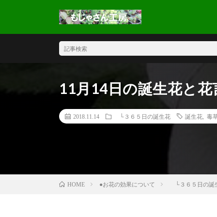
11月14日の誕生花と
2018.11.14
└３６５日の誕生花
誕生花
,
毒
●お花の効果について
└３６５日の誕
HOME