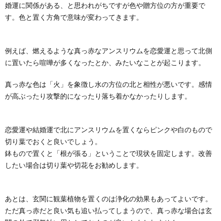
婚運に関係がある、と思われがちですが色や贈方位の方が重要で
す。色と置く方角で意味が変わってきます。
例えば、燃えるような真っ赤なアンスリウムを恋愛運と思って北側
に置いたら喧嘩が多くなったとか、みたいなことが起こります。
真っ赤な色は「火」を象徴し水の方位の北と相性が悪いです。感情
が高ぶったり攻撃的になったり落ち着かなかったりします。
恋愛運や結婚運で北にアンスリウムを置くならピンクや白のもので
切り葉でおくと良いでしょう。
鉢もので置くと「根が張る」ということで現状を固定します。改善
したい場合は切り葉や切花をお勧めします。
あとは、玄関に観葉植物を置くのは浄化の効果もあってよいです。
ただ真っ赤だと良い気も追い払ってしまうので、真っ赤な場合は玄