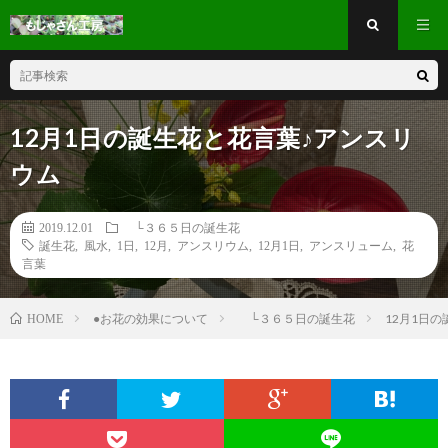
12月1日の誕生花と花言葉♪アンスリ
ウム
2019.12.01
└３６５日の誕生花
誕生花
,
風水
,
1日
,
12月
,
アンスリウム
,
12月1日
,
アンスリューム
,
花
言葉
●お花の効果について
└３６５日の誕生花
12月1日
HOME