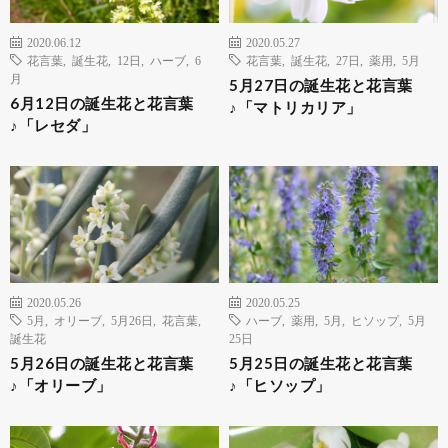
2020.06.12
2020.05.27
花言葉
,
誕生花
,
12日
,
ハーブ
,
6
花言葉
,
誕生花
,
27日
,
薬用
,
5月
月
5月27日の誕生花と花言葉
6月12日の誕生花と花言葉
♪「マトリカリア」
♪「レセダ」
2020.05.26
2020.05.25
5月
,
オリーブ
,
5月26日
,
花言葉
,
ハーブ
,
薬用
,
5月
,
ヒソップ
,
5月
誕生花
25日
5月26日の誕生花と花言葉
5月25日の誕生花と花言葉
♪「オリーブ」
♪「ヒソップ」