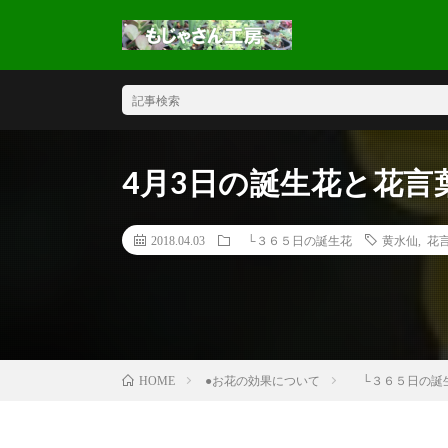
4月3日の誕生花と花言
2018.04.03
└３６５日の誕生花
黄水仙
,
花
●お花の効果について
└３６５日の誕
HOME