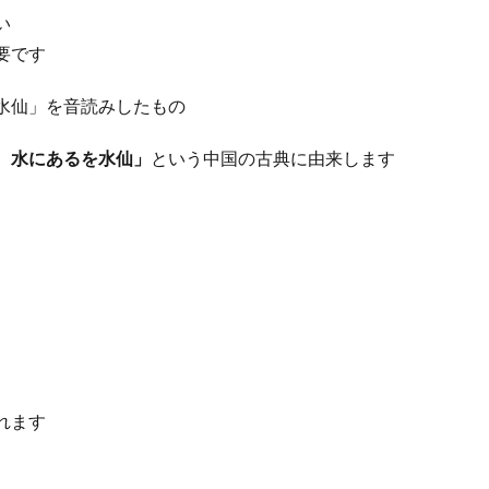
い
要です
水仙」を音読みしたもの
、水にあるを水仙」
という中国の古典に由来します
れます