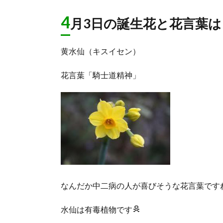
4
月3日の誕生花と花言葉は
黄水仙（キスイセン）
花言葉「騎士道精神」
なんだか中二病の人が喜びそうな花言葉です
水仙は有毒植物です