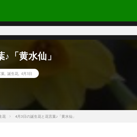
葉♪「黄水仙」
言葉
,
誕生花
,
4月3日
生花
4月3日の誕生花と花言葉♪「黄水仙」