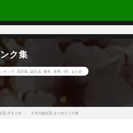
リンク集
ンキング
,
花言葉
,
誕生花
,
毒草
,
食用
,
4月
,
まとめ
花♪月まとめ
４月の誕生花♪まとめリンク集