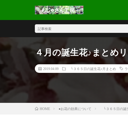
４月の誕生花♪まとめ
2019.04.09
└３６５日の誕生花♪月まとめ
ラ
●お花の効果について
└３６５日の誕生
HOME