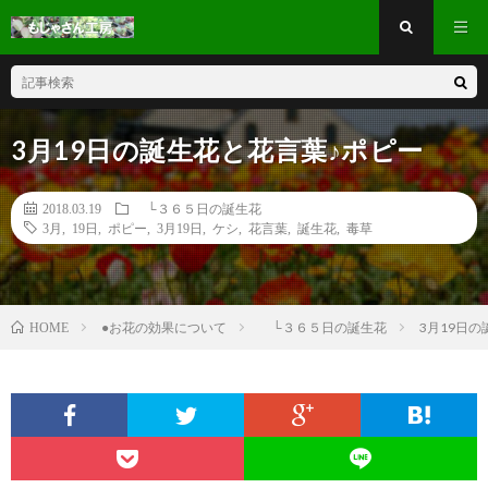
3月19日の誕生花と花言葉♪ポピー
2018.03.19
└３６５日の誕生花
3月
,
19日
,
ポピー
,
3月19日
,
ケシ
,
花言葉
,
誕生花
,
毒草
●お花の効果について
└３６５日の誕生花
3月19日
HOME