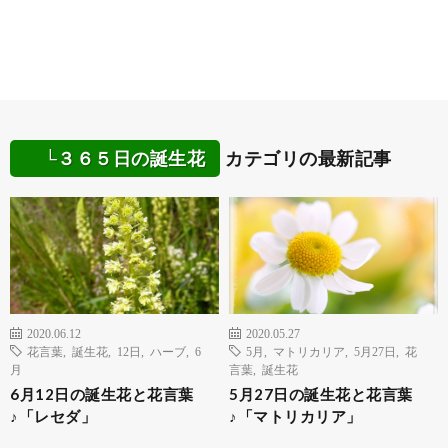
└３６５日の誕生花
カテゴリの最新記事
2020.06.12
2020.05.27
花言葉
,
誕生花
,
12日
,
ハーブ
,
6
5月
,
マトリカリア
,
5月27日
,
花
月
言葉
,
誕生花
6月12日の誕生花と花言葉
5月27日の誕生花と花言葉
♪「レセダ」
♪「マトリカリア」