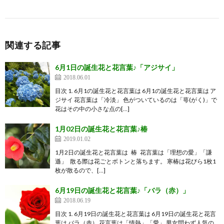
関連する記事
6月1日の誕生花と花言葉♪「アジサイ」
2018.06.01
目次 1. 6月1の誕生花と花言葉は 6月1の誕生花と花言葉は ア
ジサイ 花言葉は「冷淡」 色がついているのは「萼(がく)」で
花はその中の小さな点の[…]
1月02日の誕生花と花言葉♪椿
2019.01.02
1月2日の誕生花と花言葉は 椿 花言葉は「理想の愛」「謙
遜」 散る際は花ごとボトンと落ちます。 寒椿は花びら1枚1
枚が散るので、[…]
6月19日の誕生花と花言葉♪「バラ（赤）」
2018.06.19
目次 1. 6月19日の誕生花と花言葉は 6月19日の誕生花と花言
葉は バラ（赤） 花言葉は「情熱」「愛」 男女問わず人気の