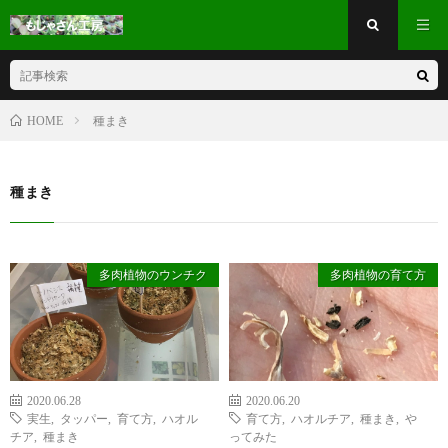
種まき
HOME
種まき
多肉植物のウンチク
多肉植物の育て方
2020.06.28
2020.06.20
実生
,
タッパー
,
育て方
,
ハオル
育て方
,
ハオルチア
,
種まき
,
や
チア
,
種まき
ってみた