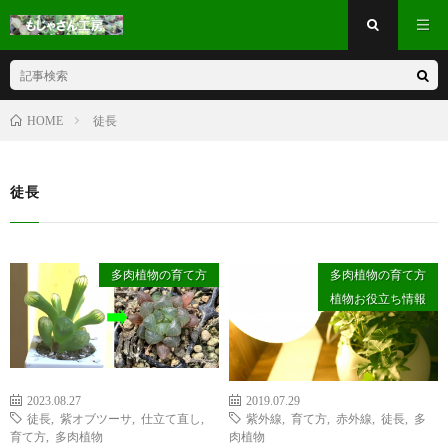
徒長
HOME
徒長
多肉植物の育て方
多肉植物の育て方
植物お役立ち情報
2023.08.27
2019.07.29
徒長
,
紫オブツーサ
,
仕立て直し
,
紫外線
,
育て方
,
赤外線
,
徒長
,
多
育て方
,
多肉植物
肉植物