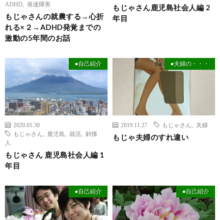
ADHD
,
発達障害
もじゃさん鹿児島社会人編 2
もじゃさんの就農する→心折
年目
れる×２→ADHD発覚までの
激動の5年間のお話
●自己紹介
●夫婦の・・・
2020.01.30
2019.11.27
もじゃさん
,
夫婦
もじゃさん
,
鹿児島
,
就活
,
斜懐
もじゃ夫婦のすれ違い
人
もじゃさん 鹿児島社会人編 1
年目
●自己紹介
●自己紹介