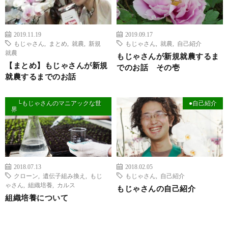
2019.11.19
2019.09.17
もじゃさん
,
まとめ
,
就農
,
新規
もじゃさん
,
就農
,
自己紹介
就農
もじゃさんが新規就農するま
【まとめ】もじゃさんが新規
でのお話 その壱
就農するまでのお話
└もじゃさんのマニアックな世
●自己紹介
界
2018.07.13
2018.02.05
クローン
,
遺伝子組み換え
,
もじ
もじゃさん
,
自己紹介
ゃさん
,
組織培養
,
カルス
もじゃさんの自己紹介
組織培養について