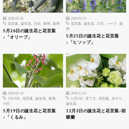
2020.05.26
2020.05.25
花言葉
,
誕生花
,
26日
,
食用
,
薬用
花言葉
,
誕生花
,
25日
,
ハーブ
,
薬
用
5月26日の誕生花と花言葉
5月25日の誕生花と花言葉
♪「オリーブ」
♪「ヒソップ」
2020.05.19
2019.12.03
5月19日
,
花言葉
,
誕生花
,
食用
,
12月3日
,
育て方
,
花言葉
,
水やり
,
19日
誕生花
5月19日の誕生花と花言葉
12月3日の誕生花と花言葉♪胡
♪「くるみ」
蝶蘭