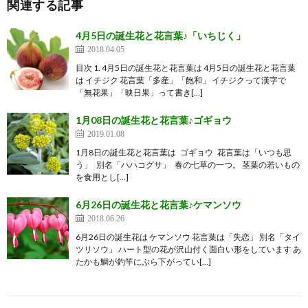
関連する記事
4月5日の誕生花と花言葉♪「いちじく」
2018.04.05
目次 1. 4月5日の誕生花と花言葉は 4月5日の誕生花と花言葉
は イチジク 花言葉「多産」「飽和」 イチジクって漢字で
「無花果」「映日果」って書き[…]
1月08日の誕生花と花言葉♪ゴギョウ
2019.01.08
1月8日の誕生花と花言葉は ゴギョウ 花言葉は「いつも思
う」 別名「ハハコグサ」 春の七草の一つ。 茎葉の若いもの
を食用とし[…]
6月26日の誕生花と花言葉♪ケマンソウ
2018.06.26
6月26日の誕生花は ケマンソウ 花言葉は「失恋」 別名「タイ
ツリソウ」 ハート型の花が沢山付く面白い形をしています あ
たかも鯛が釣竿にぶら下がってい[…]