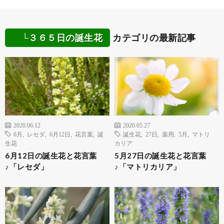
└３６５日の誕生花
カテゴリの最新記事
2020.06.12
2020.05.27
6月
,
レセダ
,
6月12日
,
花言葉
,
誕
誕生花
,
27日
,
薬用
,
5月
,
マトリ
生花
カリア
6月12日の誕生花と花言葉
5月27日の誕生花と花言葉
♪「レセダ」
♪「マトリカリア」