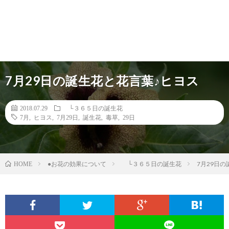
7月29日の誕生花と花言葉♪ヒヨス
2018.07.29
└３６５日の誕生花
7月
,
ヒヨス
,
7月29日
,
誕生花
,
毒草
,
29日
●お花の効果について
└３６５日の誕生花
7月29日
HOME