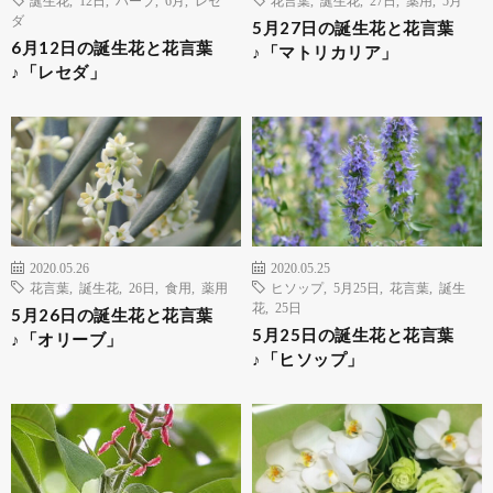
誕生花
,
12日
,
ハーブ
,
6月
,
レセ
花言葉
,
誕生花
,
27日
,
薬用
,
5月
ダ
5月27日の誕生花と花言葉
6月12日の誕生花と花言葉
♪「マトリカリア」
♪「レセダ」
2020.05.26
2020.05.25
花言葉
,
誕生花
,
26日
,
食用
,
薬用
ヒソップ
,
5月25日
,
花言葉
,
誕生
花
,
25日
5月26日の誕生花と花言葉
5月25日の誕生花と花言葉
♪「オリーブ」
♪「ヒソップ」