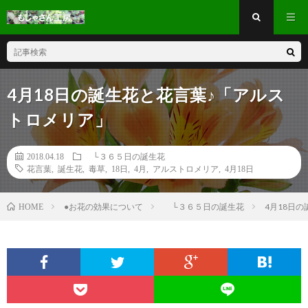
4月18日の誕生花と花言葉♪「アルス
トロメリア」
2018.04.18
└３６５日の誕生花
花言葉
,
誕生花
,
毒草
,
18日
,
4月
,
アルストロメリア
,
4月18日
●お花の効果について
└３６５日の誕生花
4月18日
HOME