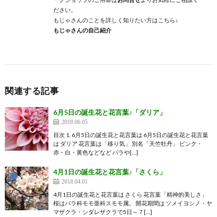
ださい。
もじゃさんのことを詳しく知りたい方はこちら↓
もじゃさんの自己紹介
関連する記事
6月5日の誕生花と花言葉♪「ダリア」
2018.06.05
目次 1. 6月5日の誕生花と花言葉は 6月5日の誕生花と花言葉
は ダリア 花言葉は「移り気」 別名「天竺牡丹」 ピンク・
赤・白・黄色などなど バラや[…]
4月1日の誕生花と花言葉♪「さくら」
2018.04.01
4月1日の誕生花と花言葉は さくら 花言葉「精神的美しさ」
桜はバラ科モモ亜科スモモ属。 開花期間は ソメイヨシノ・ヤ
マザクラ・シダレザクラで5日～７[…]