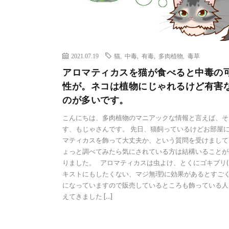
2021.07.19
猫
,
中毒
,
有毒
,
多肉植物
,
毒草
アロマティカスを猫が食べると中毒の
性が。ネコは植物にじゃれるけど有害
のが多いです。
こんにちは、多肉植物のマニアックな情報と言えば、そ
す、もじゃさんです。 先日、猫飼っているけどお部屋
マティカスを飾って大丈夫か、という質問を受けまして
ょっと調べてみたら気にされている方は結構いることが
りました。 アロマティカスは虫よけ、とくにゴキブリ(
キストにもしたくない、マジ無理)に効果があるとすご
になっていますので販売しているところも飾っている人
えてきました […]