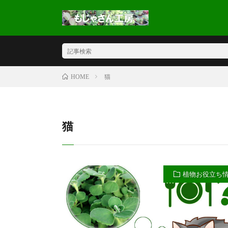
猫
HOME
猫
植物お役立ち