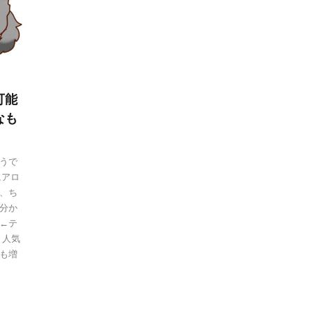
可能
なも
うで
にアロ
、ち
分か
←テ
く人気
も増