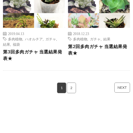
2019.04.13
2018.12.23
多肉植物
,
ハオルチア
,
ガチャ
,
多肉植物
,
ガチャ
,
結果
結果
,
福袋
第2回多肉ガチャ 当選結果発
第3回多肉ガチャ 当選結果発
表★
表★
NEXT
1
2