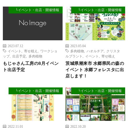
└イベント・出店・開催情報
└イベント・出店・開催情報
2023.07.12
2023.05.04
イベント
,
寄せ植え
,
ワークショ
多肉植物
,
ハオルチア
,
クリスタ
ップ
,
出店予定
,
多肉植物
ルプラント
,
イベント
,
寄せ植え
もじゃさん工房の8月イベン
茨城県潮来市 水郷県民の森の
ト出店予定
イベント 水郷フォレスタに出
店します！
└イベント・出店・開催情報
└イベント・出店・開催情報
2022.11.01
2022.10.20