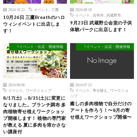
2024.10.22
イベント
,
三鷹
2024.09.18
イベント
,
吉祥寺
,
武蔵野市
10月26日 三鷹Breathのハロ
9月23日 武蔵野公会堂の子供
ウィンイベントに出店しま
体験パークに出店します！
す！
└イベント・出店・開催情報
└イベント・出店・開催情報
2024.08.06
2024.07.23
イベント
,
ワークショップ
イベント
,
寄せ植え
,
ワークショ
ップ
8/17(土) →8/31(土)に変更に
癒しの多肉植物で自分だけの
なりました。ブランチ調布 多
アートを作ろう！〜8月の寄
肉植物寄せ植えワークショッ
せ植えワークショップ開催〜
プ開催します！ 植物の専門家
が教える 夏に多肉を溶かさな
い講座付