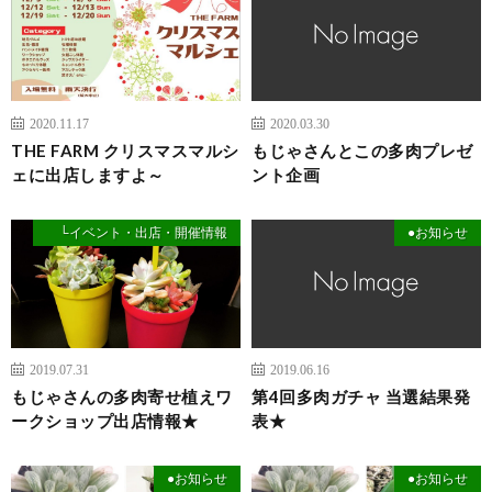
2020.11.17
2020.03.30
THE FARM クリスマスマルシ
もじゃさんとこの多肉プレゼ
ェに出店しますよ～
ント企画
└イベント・出店・開催情報
●お知らせ
2019.07.31
2019.06.16
もじゃさんの多肉寄せ植えワ
第4回多肉ガチャ 当選結果発
ークショップ出店情報★
表★
●お知らせ
●お知らせ