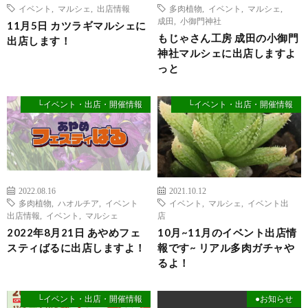
イベント
,
マルシェ
,
出店情報
多肉植物
,
イベント
,
マルシェ
,
成田
,
小御門神社
11月5日 カツラギマルシェに
もじゃさん工房 成田の小御門
出店します！
神社マルシェに出店しますよ
っと
└イベント・出店・開催情報
└イベント・出店・開催情報
2022.08.16
2021.10.12
多肉植物
,
ハオルチア
,
イベント
イベント
,
マルシェ
,
イベント出
出店情報
,
イベント
,
マルシェ
店
2022年8月21日 あやめフェ
10月~11月のイベント出店情
スティばるに出店しますよ！
報です~ リアル多肉ガチャや
るよ！
└イベント・出店・開催情報
●お知らせ