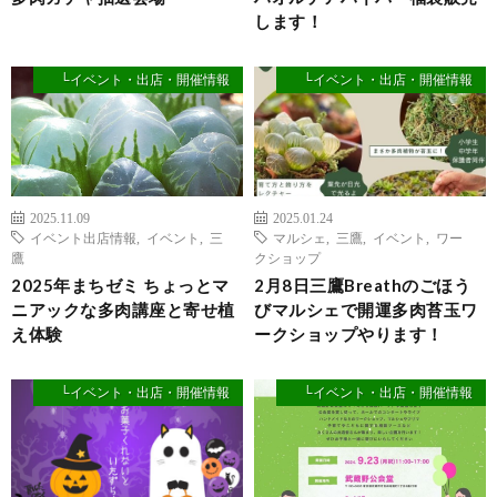
します！
└イベント・出店・開催情報
└イベント・出店・開催情報
2025.11.09
2025.01.24
イベント出店情報
,
イベント
,
三
マルシェ
,
三鷹
,
イベント
,
ワー
鷹
クショップ
2025年まちゼミ ちょっとマ
2月8日三鷹Breathのごほう
ニアックな多肉講座と寄せ植
びマルシェで開運多肉苔玉ワ
え体験
ークショップやります！
└イベント・出店・開催情報
└イベント・出店・開催情報