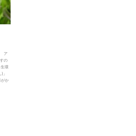
」 ア
すの
自生環
)」
形がか