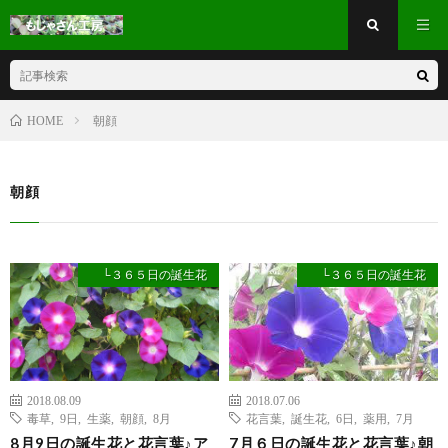
朝顔
HOME
朝顔
└３６５日の誕生花
└３６５日の誕生花
2018.08.09
2018.07.06
毒草
,
9日
,
生薬
,
朝顔
,
8月
花言葉
,
誕生花
,
6日
,
薬用
,
7月
8月9日の誕生花と花言葉♪ア
7月６日の誕生花と花言葉♪朝