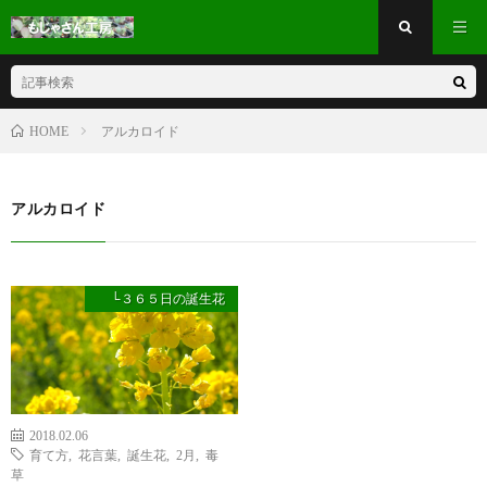
アルカロイド
HOME
アルカロイド
└３６５日の誕生花
2018.02.06
育て方
,
花言葉
,
誕生花
,
2月
,
毒
草