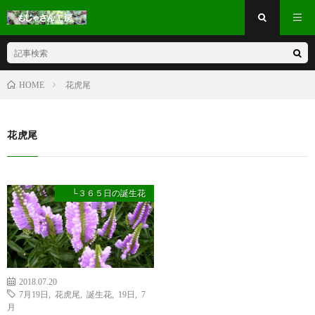
花虎尾
HOME
花虎尾
└３６５日の誕生花
2018.07.20
7月19日
,
花虎尾
,
誕生花
,
19日
,
7
月