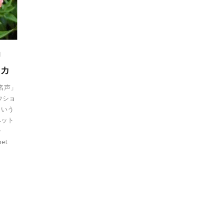
月
ウカ
名声」
ウショ
という
ペット
ー
et