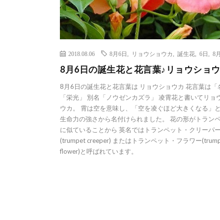
2018.08.06
8月6日
,
リョウショウカ
,
誕生花
,
6日
,
8
8月6日の誕生花と花言葉♪リョウショ
8月6日の誕生花と花言葉は リョウショウカ 花言葉は「
「栄光」 別名「ノウゼンカズラ」 凌霄花と書いてリョ
ウカ。 霄は空を意味し、「空を凌ぐほど大きくなる」
生命力の強さから名付けられました。 花の形がトラン
に似ていることから 英名ではトランペット・クリーパ
(trumpet creeper) またはトランペット・フラワー(trump
flower)と呼ばれています。