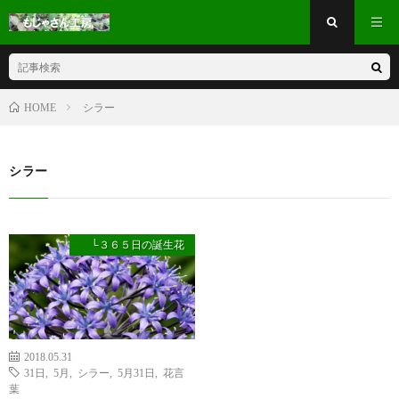
シラー
HOME
シラー
└３６５日の誕生花
2018.05.31
31日
,
5月
,
シラー
,
5月31日
,
花言
葉